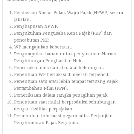
Pemberian Nomor Pokok Wajib Pajak (NPWP) secara
jabatan.
Penghapusan NPWP.
Pengukuhan Pengusaha Kena Pajak (PKP) dan
pencabutan PKP.
WP mengajukan keberatan.
Pengumpulan bahan untuk penyusunan Norma
Penghitungan Penghasilan Neto.
Pencocokan data dan atau alat keterangan.
Penentuan WP berlokasi di daerah terpencil.
Penentuan satu atau lebih tempat terutang Pajak
Pertambahan Nilai (PPN).
Pemeriksaan dalam rangka penagihan pajak.
Penentuan saat mulai berproduksi sehubungan
dengan fasilitas perpajakan.
Pemenuhan informasi negara mitra Perjanjian
Penghindaran Pajak Berganda.