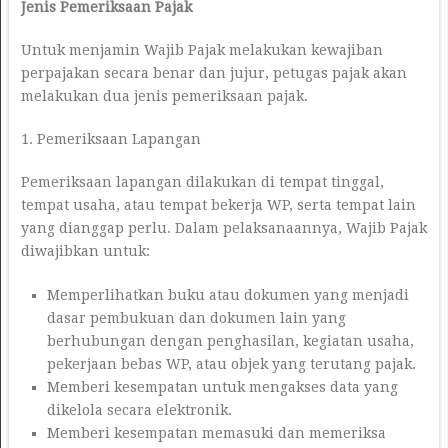
Jenis Pemeriksaan Pajak
Untuk menjamin Wajib Pajak melakukan kewajiban
perpajakan secara benar dan jujur, petugas pajak akan
melakukan dua jenis pemeriksaan pajak.
1. Pemeriksaan Lapangan
Pemeriksaan lapangan dilakukan di tempat tinggal,
tempat usaha, atau tempat bekerja WP, serta tempat lain
yang dianggap perlu. Dalam pelaksanaannya, Wajib Pajak
diwajibkan untuk:
Memperlihatkan buku atau dokumen yang menjadi
dasar pembukuan dan dokumen lain yang
berhubungan dengan penghasilan, kegiatan usaha,
pekerjaan bebas WP, atau objek yang terutang pajak.
Memberi kesempatan untuk mengakses data yang
dikelola secara elektronik.
Memberi kesempatan memasuki dan memeriksa