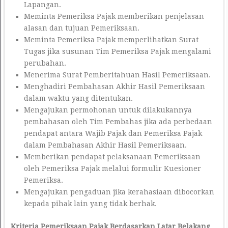
Lapangan.
Meminta Pemeriksa Pajak memberikan penjelasan
alasan dan tujuan Pemeriksaan.
Meminta Pemeriksa Pajak memperlihatkan Surat
Tugas jika susunan Tim Pemeriksa Pajak mengalami
perubahan.
Menerima Surat Pemberitahuan Hasil Pemeriksaan.
Menghadiri Pembahasan Akhir Hasil Pemeriksaan
dalam waktu yang ditentukan.
Mengajukan permohonan untuk dilakukannya
pembahasan oleh Tim Pembahas jika ada perbedaan
pendapat antara Wajib Pajak dan Pemeriksa Pajak
dalam Pembahasan Akhir Hasil Pemeriksaan.
Memberikan pendapat pelaksanaan Pemeriksaan
oleh Pemeriksa Pajak melalui formulir Kuesioner
Pemeriksa.
Mengajukan pengaduan jika kerahasiaan dibocorkan
kepada pihak lain yang tidak berhak.
Kriteria Pemeriksaan Pajak Berdasarkan Latar Belakang