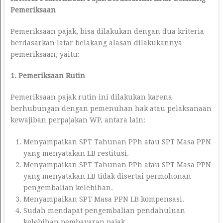
Pemeriksaan
Pemeriksaan pajak, bisa dilakukan dengan dua kriteria
berdasarkan latar belakang alasan dilakukannya
pemeriksaan, yaitu:
1. Pemeriksaan Rutin
Pemeriksaan pajak rutin ini dilakukan karena
berhubungan dengan pemenuhan hak atau pelaksanaan
kewajiban perpajakan WP, antara lain:
Menyampaikan SPT Tahunan PPh atau SPT Masa PPN
yang menyatakan LB restitusi.
Menyampaikan SPT Tahunan PPh atau SPT Masa PPN
yang menyatakan LB tidak disertai permohonan
pengembalian kelebihan.
Menyampaikan SPT Masa PPN LB kompensasi.
Sudah mendapat pengembalian pendahuluan
kelebihan pembayaran pajak.