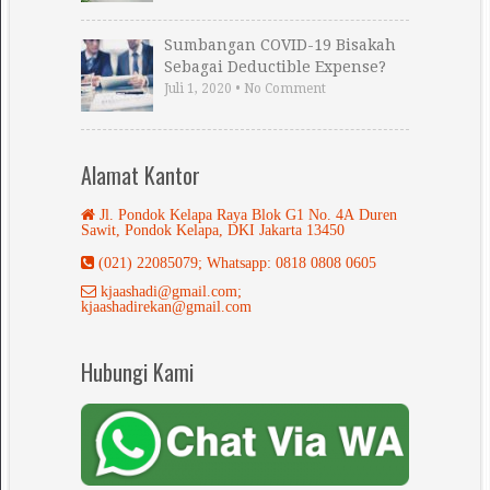
Sumbangan COVID-19 Bisakah
Sebagai Deductible Expense?
Juli 1, 2020
•
No Comment
Alamat Kantor
Jl. Pondok Kelapa Raya Blok G1 No. 4A Duren
Sawit, Pondok Kelapa, DKI Jakarta 13450
(021) 22085079; Whatsapp: 0818 0808 0605
kjaashadi@gmail.com;
kjaashadirekan@gmail.com
Hubungi Kami