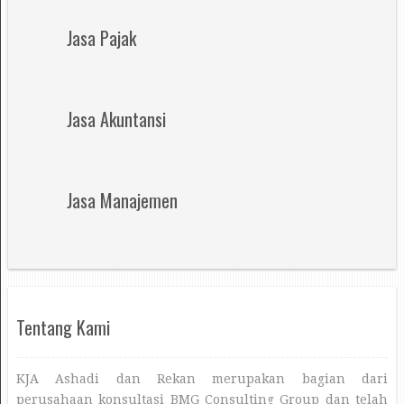
Jasa Pajak
Jasa Akuntansi
Jasa Manajemen
Tentang Kami
KJA Ashadi dan Rekan merupakan bagian dari
perusahaan konsultasi BMG Consulting Group dan telah