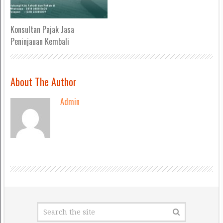
Konsultan Pajak Jasa
Peninjauan Kembali
About The Author
Admin