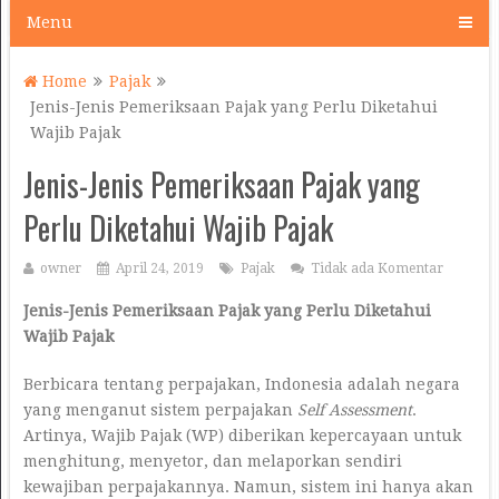
Menu
Home
Pajak
Jenis-Jenis Pemeriksaan Pajak yang Perlu Diketahui
Wajib Pajak
Jenis-Jenis Pemeriksaan Pajak yang
Perlu Diketahui Wajib Pajak
owner
April 24, 2019
Pajak
Tidak ada Komentar
Jenis-Jenis Pemeriksaan Pajak yang Perlu Diketahui
Wajib Pajak
Berbicara tentang perpajakan, Indonesia adalah negara
yang menganut sistem perpajakan
Self Assessment
.
Artinya, Wajib Pajak (WP) diberikan kepercayaan untuk
menghitung, menyetor, dan melaporkan sendiri
kewajiban perpajakannya. Namun, sistem ini hanya akan