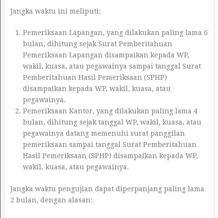
Jangka waktu ini meliputi:
Pemeriksaan Lapangan, yang dilakukan paling lama 6
bulan, dihitung sejak Surat Pemberitahuan
Pemeriksaan Lapangan disampaikan kepada WP,
wakil, kuasa, atau pegawainya sampai tanggal Surat
Pemberitahuan Hasil Pemeriksaan (SPHP)
disampaikan kepada WP, wakil, kuasa, atau
pegawainya.
Pemeriksaan Kantor, yang dilakukan paling lama 4
bulan, dihitung sejak tanggal WP, wakil, kuasa, atau
pegawainya datang memenuhi surat panggilan
pemeriksaan sampai tanggal Surat Pemberitahuan
Hasil Pemeriksaan (SPHP) disampaikan kepada WP,
wakil, kuasa, atau pegawainya.
Jangka waktu pengujian dapat diperpanjang paling lama
2 bulan, dengan alasan: