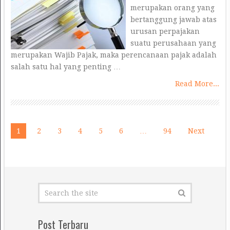
merupakan orang yang
bertanggung jawab atas
urusan perpajakan
suatu perusahaan yang
merupakan Wajib Pajak, maka perencanaan pajak adalah
salah satu hal yang penting …
Read More...
Navigasi
1
2
3
4
5
6
…
94
Next
pos
Post Terbaru