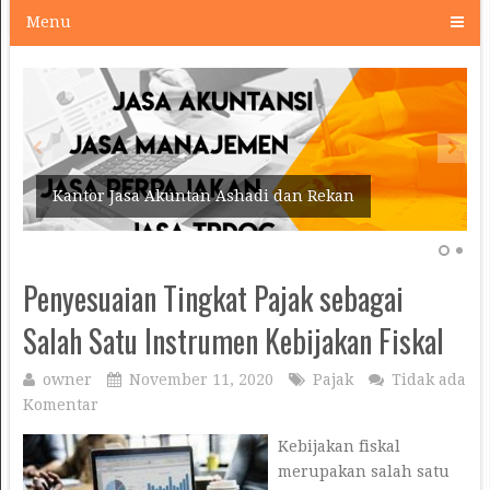
Menu
Kantor Jasa Akuntan Ashadi dan Rekan
Penyesuaian Tingkat Pajak sebagai
Salah Satu Instrumen Kebijakan Fiskal
owner
November 11, 2020
Pajak
Tidak ada
Komentar
Kebijakan fiskal
merupakan salah satu